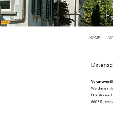
HOME
AK
Datensc
Verantwortli
Weidmann Ar
Dorfstrasse 1
8803 Rüschli