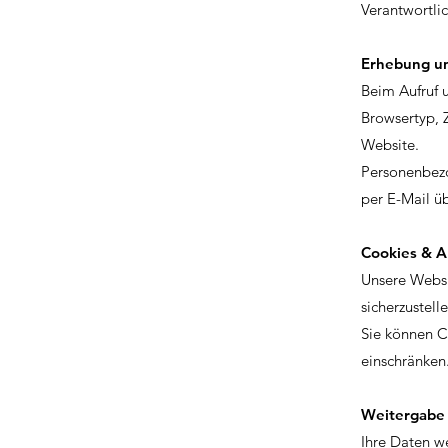
Verantwortli
Erhebung un
Beim Aufruf u
Browsertyp, Z
Website.
Personenbezo
per E-Mail üb
Cookies & A
Unsere Websi
sicherzustell
Sie können C
einschränken
Weitergabe
Ihre Daten w