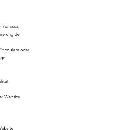
P-Adresse,
mierung der
 Formulare oder
age.
lität
der Website
Website