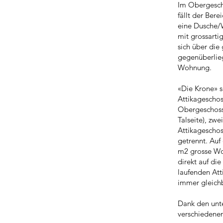
Im Obergescho
fällt der Ber
eine Dusche/
mit grossarti
sich über die
gegenüberlieg
Wohnung.
«Die Krone» s
Attikagescho
Obergeschoss 
Talseite), zw
Attikagescho
getrennt. Auf
m2 grosse Wo
direkt auf di
laufenden Atti
immer gleichb
Dank den unte
verschiedene