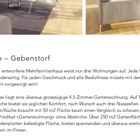
ie – Gebenstorf
g entworfene Mehrfamilienhaus weist nur drei Wohnungen auf. Jede
ndersartig. Für jeden Geschmack und alle Bedürfnisse müsste mit 
t vorgesorgt sein!
ss liegt eine überaus grosszügige 4.5-Zimmer-Gartenwohnung. Auf
he bietet sie jeglichen Komfort, nach Wunsch auch drei Nasszellen.
/Küche braucht mit 50 m2 Fläche kaum einen Vergleich zu scheue
 Prädikat «Gartenwohnung» ohne Abstriche: Über 250 m2 Gartenfläc
denplatten befestigte Fläche, bieten spannenden und überaus wertv
um im Freien.