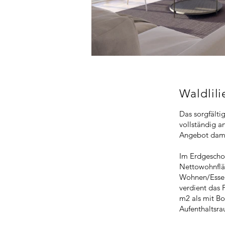
Waldlil
Das sorgfälti
vollständig a
Angebot dami
Im Erdgescho
Nettowohnfläc
Wohnen/Essen
verdient das
m2 als mit Bo
Aufenthaltsra