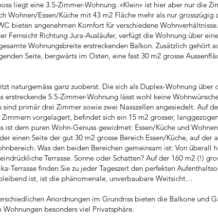
ss liegt eine 3.5-Zimmer-Wohnung. «Klein» ist hier aber nur die Zi
eich Wohnen/Essen/Küche mit 43 m2 Fläche mehr als nur grosszügig
WC bieten angenehmen Komfort für verschiedene Wohnverhältnisse. 
ger Fernsicht Richtung Jura-Ausläufer, verfügt die Wohnung über ein
 gesamte Wohnungsbreite erstreckenden Balkon. Zusätzlich gehört au
enden Seite, bergwärts im Osten, eine fast 30 m2 grosse Aussenfläch
itzt naturgemäss ganz zuoberst. Die sich als Duplex-Wohnung über 
ss erstreckende 5.5-Zimmer-Wohnung lässt wohl keine Wohnwünsche 
sind primär drei Zimmer sowie zwei Nasszellen angesiedelt. Auf de
ei Zimmern vorgelagert, befindet sich ein 15 m2 grosser, langgezoge
ss ist dem puren Wohn-Genuss gewidmet: Essen/Küche und Wohnen 
 der einen Seite der gut 30 m2 grosse Bereich Essen/Küche, auf der 
hnbereich. Was den beiden Bereichen gemeinsam ist: Von überall 
e eindrückliche Terrasse. Sonne oder Schatten? Auf der 160 m2 (!) gr
ka-Terrasse finden Sie zu jeder Tageszeit den perfekten Aufenthaltsor
leibend ist, ist die phänomenale, unverbaubare Weitsicht…
rschiedlichen Anordnungen im Grundriss bieten die Balkone und Ga
n Wohnungen besonders viel Privatsphäre.